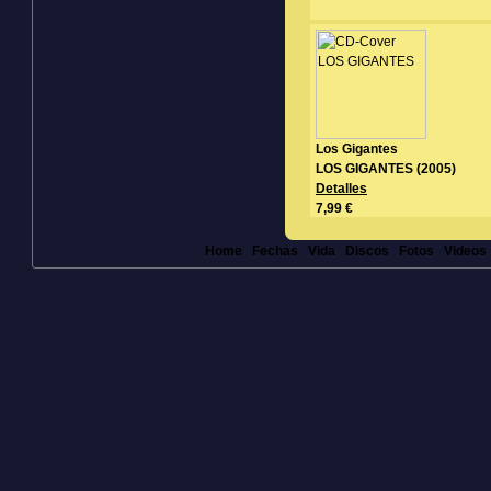
Home
Fechas
Vida
Discos
Fotos
Videos